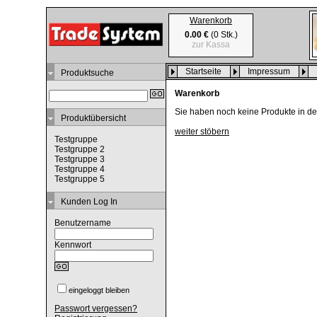
Warenkorb
0.00 €
(0 Stk.)
zur Kassa
Startseite
Impressum
Produktsuche
Warenkorb
Sie haben noch keine Produkte in d
Produktübersicht
weiter stöbern
Testgruppe
Testgruppe 2
Testgruppe 3
Testgruppe 4
Testgruppe 5
Kunden Log In
Benutzername
Kennwort
eingeloggt bleiben
Passwort vergessen?