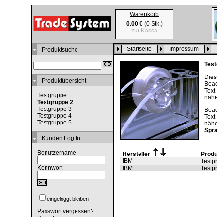
Warenkorb
0.00 €
(0 Stk.)
zur Kassa
Startseite
Impressum
Produktsuche
Test
Dies
Produktübersicht
Beac
Text
Testgruppe
nähe
Testgruppe 2
Testgruppe 3
Beac
Testgruppe 4
Text
Testgruppe 5
nähe
Spr
Kunden Log In
Benutzername
Hersteller
Prod
IBM
Testp
Kennwort
IBM
Testp
eingeloggt bleiben
Passwort vergessen?