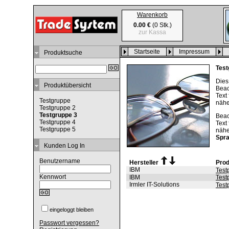
Warenkorb
0.00 €
(0 Stk.)
zur Kassa
Startseite
Impressum
Produktsuche
Test
Dies
Produktübersicht
Beac
Text
Testgruppe
nähe
Testgruppe 2
Testgruppe 3
Beac
Testgruppe 4
Text
Testgruppe 5
nähe
Spr
Kunden Log In
Benutzername
Hersteller
Pro
IBM
Test
Kennwort
IBM
Test
Irmler IT-Solutions
Test
eingeloggt bleiben
Passwort vergessen?